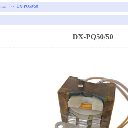
rmer
>>
DX-PQ50/50
DX-PQ50/50