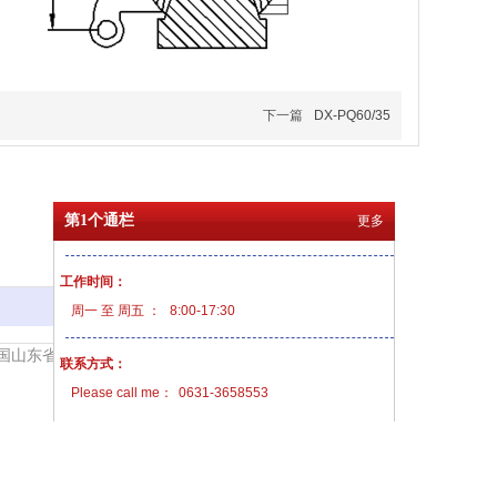
下一篇
DX-PQ60/35
第1个通栏
更多
工作时间：
更多
周一 至 周五 ：
8:00-17:30
公司地址：中国山东省威海市高新技术开发区沈阳路，152号
联系方式：
Please call me：
0631-3658553