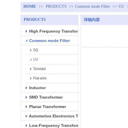
HOME
>>
PRODUCTS
>>
Common mode Filter
>>
UU
PRODUCTS
详细内容
High Frequency Transformer
Common mode Filter
SQ
UU
Toroidal
Flat-wire
Inductor
SMD Transformer
Planar Transformer
Automotive Electronics Transformer
Low-Frequency Transformer