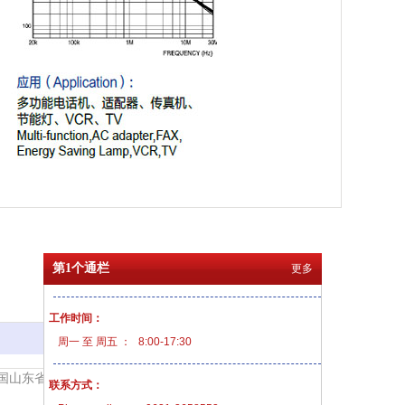
第1个通栏
更多
工作时间：
更多
周一 至 周五 ：
8:00-17:30
公司地址：中国山东省威海市高新技术开发区沈阳路，152号
联系方式：